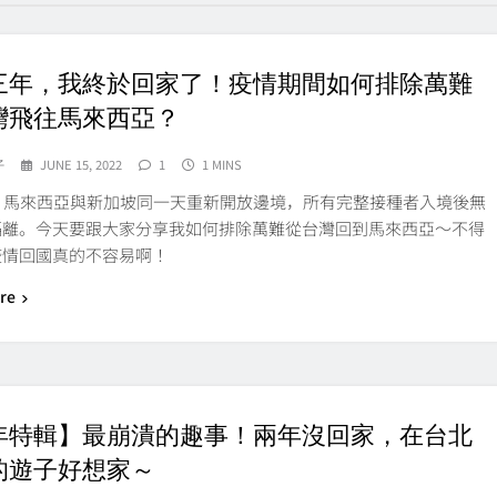
三年，我終於回家了！疫情期間如何排除萬難
灣飛往馬來西亞？
子
JUNE 15, 2022
1
1 MINS
號，馬來西亞與新加坡同一天重新開放邊境，所有完整接種者入境後無
隔離。今天要跟大家分享我如何排除萬難從台灣回到馬來西亞～不得
疫情回國真的不容易啊！
re
年特輯】最崩潰的趣事！兩年沒回家，在台北
的遊子好想家～