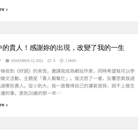
re
中的貴人！感謝妳的出現，改變了我的一生
子
NOVEMBER 13, 2021
0
1 MINS
時候收到《好說》的來信，邀請我成為網站作家，同時希望我可以參
的徵文活動，主題是「貴人幫幫忙」。我沈思了一會，反覆思索我過
遇過哪些貴人。從小到大，我一直覺得自己的運氣很背，說不上發生
運的事，直到20歲的那一年…
re