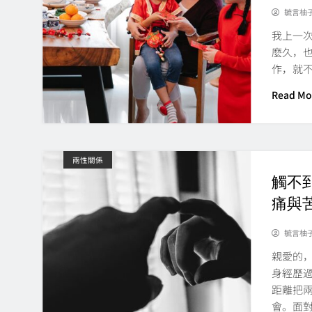
毓言柚
我上一
麼久，
作，就
Read Mo
兩性關係
觸不
痛與
毓言柚
親愛的
身經歷
距離把
會。面