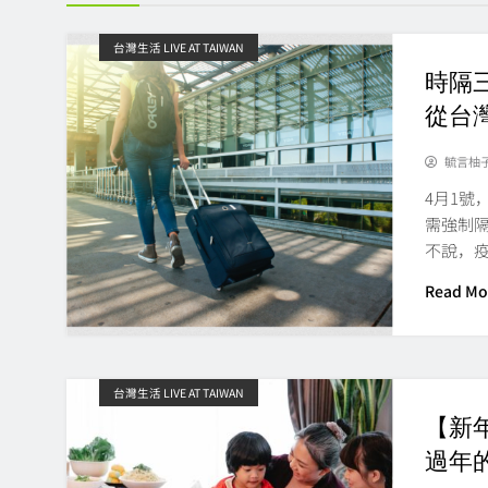
台灣生活 LIVE AT TAIWAN
時隔
從台
毓言柚
4月1
需強制
不說，
Read Mo
台灣生活 LIVE AT TAIWAN
【新
過年