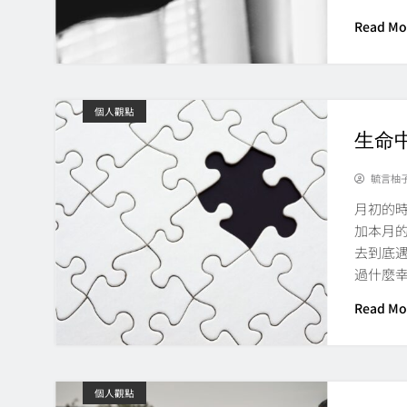
Read Mo
個人觀點
生命
毓言柚
月初的
加本月
去到底
過什麼幸
Read Mo
個人觀點