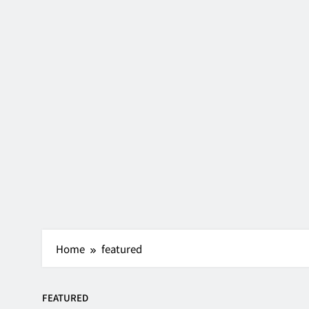
台灣入境隔離好
July 14, 2022
時隔三年，我終
June 15, 2022
【新年特輯】最
February 2, 2022
叫我面試王！與
September 30, 2021
一年換三家公司
August 11, 2021
Home
featured
FEATURED