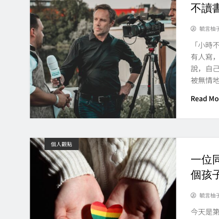
不讀
毓言柚
「小時
有人寫
說，自
被無情
Read Mo
個人觀點
一位
個孩
毓言柚
今天是